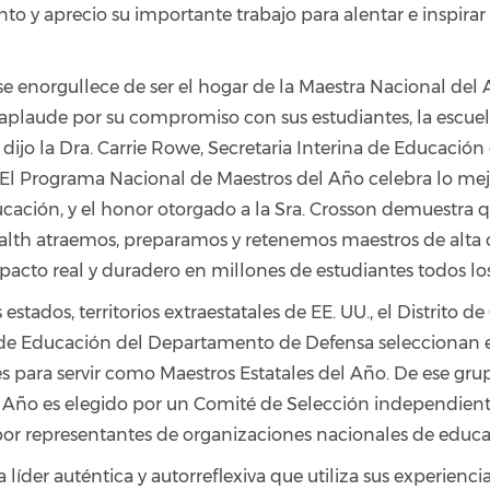
o y aprecio su importante trabajo para alentar e inspirar 
se enorgullece de ser el hogar de la Maestra Nacional del 
 aplaude por su compromiso con sus estudiantes, la escuela
ijo la Dra. Carrie Rowe, Secretaria Interina de Educación
 "El Programa Nacional de Maestros del Año celebra lo mej
cación, y el honor otorgado a la Sra. Crosson demuestra q
h atraemos, preparamos y retenemos maestros de alta 
acto real y duradero en millones de estudiantes todos los
 estados, territorios extraestatales de EE. UU., el Distrito d
 de Educación del Departamento de Defensa seleccionan
s para servir como Maestros Estatales del Año. De ese gru
 Año es elegido por un Comité de Selección independient
r representantes de organizaciones nacionales de educa
a líder auténtica y autorreflexiva que utiliza sus experienci