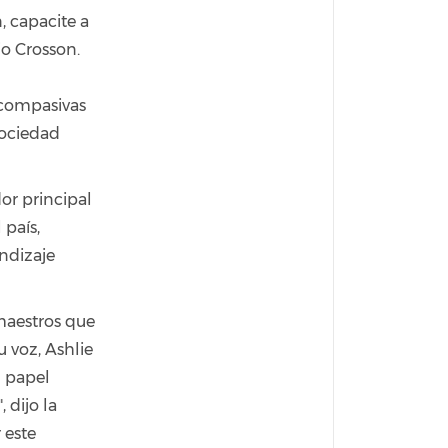
, capacite a
jo Crosson.
 compasivas
sociedad
or principal
 país,
endizaje
maestros que
u voz, Ashlie
u papel
 dijo la
 este