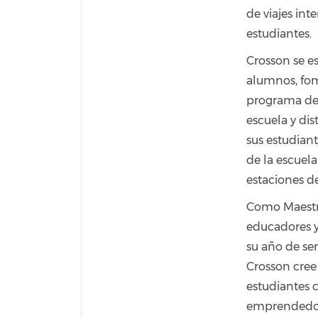
de viajes int
estudiantes.
Crosson se e
alumnos, fom
programa de 
escuela y di
sus estudian
de la escuela
estaciones de
Como Maestra
educadores y
su año de se
Crosson cree
estudiantes c
emprendedor