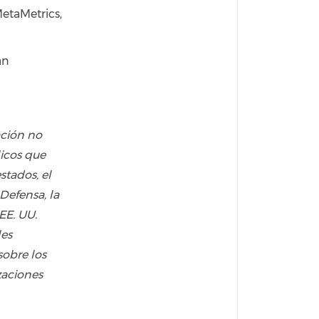
etaMetrics,
an
ación no
licos que
stados, el
Defensa, la
EE. UU.
les
sobre los
zaciones