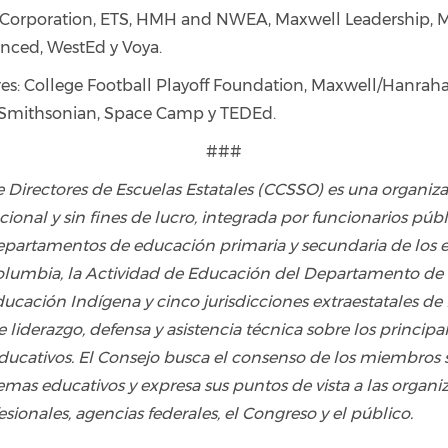
Corporation, ETS, HMH and NWEA, Maxwell Leadership, M
nced, WestEd y Voya.
es: College Football Playoff Foundation, Maxwell/Hanrah
 Smithsonian, Space Camp y TEDEd.
###
e Directores de Escuelas Estatales (CCSSO) es una organiz
acional
y sin fines de lucro, integrada por funcionarios púb
departamentos de educación primaria y secundaria de los e
Columbia, la Actividad de Educación del Departamento de 
ucación Indígena y cinco jurisdicciones extraestatales de 
liderazgo, defensa y asistencia técnica sobre los principa
ucativos. El Consejo busca el consenso de los miembros 
emas educativos y expresa sus puntos de vista a las organi
fesionales, agencias federales, el Congreso y el público.