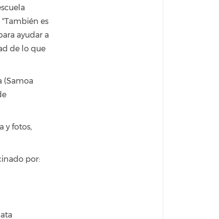
escuela
. "También es
para ayudar a
ad de lo que
ua (Samoa
de
 y fotos,
cinado por:
Data