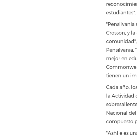
reconocimient
estudiantes".
"Pensilvania 
Crosson, y la
comunidad", d
Pensilvania.
mejor en edu
Commonwealt
tienen un imp
Cada año, los
la Actividad
sobresaliente
Nacional del
compuesto po
"Ashlie es un