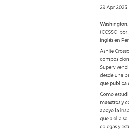
29 Apr 2025
Washington, D
(CCSSO, por s
inglés en Pe
Ashlie Cross
composición 
Supervivencia
desde una pe
que publica el
Como estudia
maestros y c
apoyo la insp
que a ella s
colegas y es