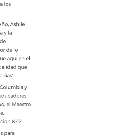
a los
Año, Ashlie
 y la
 de
or de lo
ue aquí en el
calidad que
 días".
e Columbia y
 educadores
po, el Maestro
e,
ción K-12.
as para