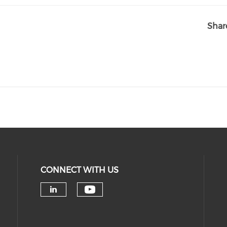
Shar
CONNECT WITH US
Check our social medi
Check our social media on 