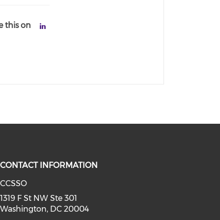
e this on
CONTACT INFORMATION
CCSSO
a on youtube (opens in a new win
linkedin (opens in a new window)
1319 F St NW Ste 301
Washington, DC 20004