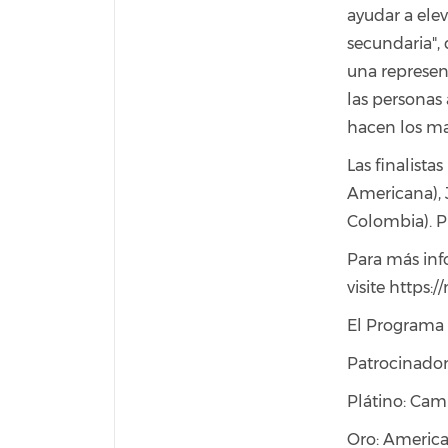
ayudar a elev
secundaria",
una represen
las personas
hacen los ma
Las finalist
Americana), 
Colombia). Pu
Para más info
visite https:/
El Programa 
Patrocinador
Plátino: Ca
Oro: American