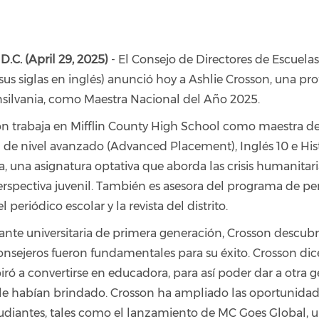
.C. (April 29, 2025)
- El Consejo de Directores de Escuelas
us siglas en inglés) anunció hoy a Ashlie Crosson, una pro
nsilvania, como Maestra Nacional del Año 2025.
on trabaja en Mifflin County High School como maestra de
de nivel avanzado (Advanced Placement), Inglés 10 e Hist
, una asignatura optativa que aborda las crisis humanitari
rspectiva juvenil. También es asesora del programa de pe
 periódico escolar y la revista del distrito.
nte universitaria de primera generación, Crosson descubr
onsejeros fueron fundamentales para su éxito. Crosson dic
iró a convertirse en educadora, para así poder dar a otra 
e le habían brindado. Crosson ha ampliado las oportunidad
tudiantes, tales como el lanzamiento de MC Goes Global,