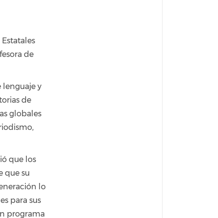
 Estatales
fesora de
 lenguaje y
orias de
as globales
riodismo,
ió que los
e que su
generación lo
es para sus
 un programa